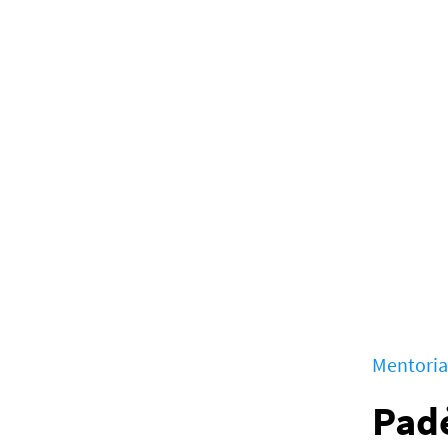
Mentori
Padė