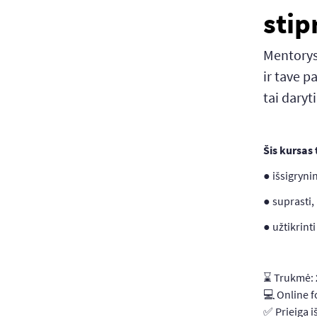
stip
Mentoryst
ir tave pa
tai daryti
Šis kursas
● išsigryni
● suprasti,
● užtikrint
⌛ Trukmė:
💻 Online 
✅ Prieiga i