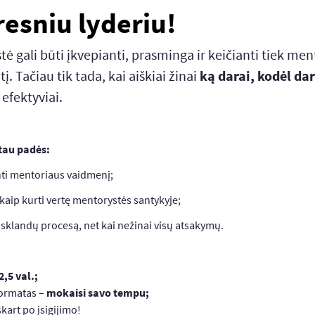
resniu lyderiu!
ė gali būti įkvepianti, prasminga ir keičianti tiek men
tį. Tačiau tik tada, kai aiškiai žinai
ką darai, kodėl dar
 efektyviai.
 tau padės:
nti mentoriaus vaidmenį;
 kaip kurti vertę mentorystės santykyje;
i sklandų procesą, net kai nežinai visų atsakymų.
2,5 val.;
formatas –
mokaisi savo tempu;
škart po įsigijimo!