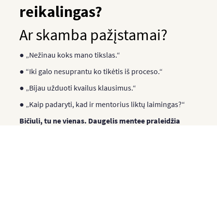
reikalingas?
Ar skamba pažįstamai?
● „Nežinau koks mano tikslas.“
● “Iki galo nesuprantu ko tikėtis iš proceso.“
● „Bijau užduoti kvailus klausimus.“
● „Kaip padaryti, kad ir mentorius liktų laimingas?“
Bičiuli, tu ne vienas. Daugelis mentee praleidžia
galimybę augti vien todėl, kad nežino, kaip tą
sąmoningai ir strategiškai daryti.
Šis mokymas išmokys tave būti ne pasyviu klausytoju,
o aktyviu ir lygiaverčiu partneriu.