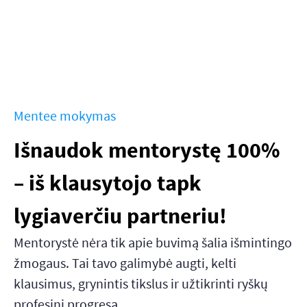
Mentee mokymas
Išnaudok mentorystę 100%
– iš klausytojo tapk
lygiaverčiu partneriu!
Mentorystė nėra tik apie buvimą šalia išmintingo
žmogaus. Tai tavo galimybė augti, kelti
klausimus, grynintis tikslus ir užtikrinti ryškų
profesinį progresą.