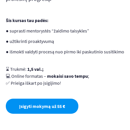
Šis kursas tau padės:
● suprasti mentorystės “žaidimo taisykles”
● užtikrinti proaktyvumą
● išmokti valdyti procesą nuo pirmo iki paskutinio susitikimo
⌛ Trukmė:
1,5 val.;
💻 Online formatas –
mokaisi savo tempu
;
✅ Prieiga iškart po įsigijimo!
Įsigyti mokymą už 55 €